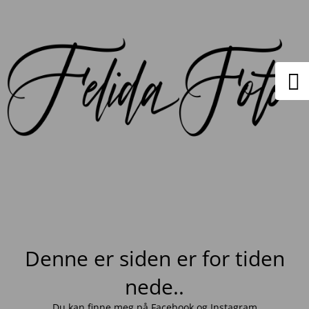
Denne er siden er for tiden
nede..
Du kan finne meg på
Facebook
og
Instagram