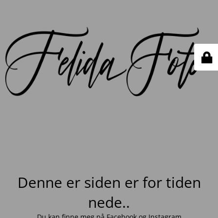
Denne er siden er for tiden
nede..
Du kan finne meg på
Facebook
og
Instagram